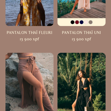
PANTALON THAÏ FLEURI
PANTALON THAÏ UNI
13 900
xpf
13 900
xpf